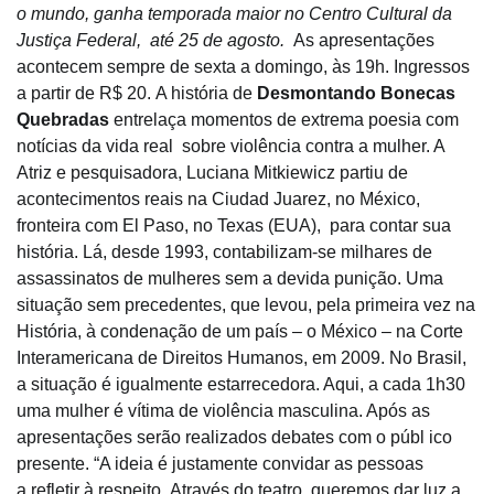
o mundo, ganha temporada maior no Centro Cultural da
Justiça Federal, até 25 de agosto.
As apresentações
acontecem sempre de sexta a domingo, às 19h. Ingressos
a partir de R$ 20.
A história de
Desmontando Bonecas
Quebradas
entrelaça momentos de extrema poesia com
notícias da vida real sobre violência contra a mulher. A
Atriz e pesquisadora, Luciana Mitkiewicz partiu de
acontecimentos reais na Ciudad Juarez, no México,
fronteira com El Paso, no Texas (EUA), para contar sua
história. Lá, desde 1993, contabilizam-se milhares de
assassinatos de mulheres sem a devida punição. Uma
situação sem precedentes, que levou, pela primeira vez na
História, à condenação de um país – o México – na Corte
Interamericana de Direitos Humanos, em 2009. No Brasil,
a situação é igualmente estarrecedora. Aqui, a cada 1h30
uma mulher é vítima de violência masculina. Após as
apresentações serão realizados debates com o públ ico
presente. “A ideia é justamente convidar as pessoas
a refletir à respeito. Através do teatro, queremos dar luz a