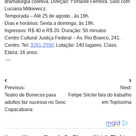
dramaturgia coletiva. Direção: Ysmaille Ferreira. Solo com
Luciana Mitkiewicz.
Temporada – Até 25 de agosto , às 19h.
Dias e horários: Sexta a domingo, às 19h.
Ingressos: R$ 40 e R$ 20. Duração: 50 minutos
Centro Cultural Justiça Federal – Av. Rio Branco, 241.
Centro. Tel:
3261-2550
. Lotação: 140 lugares. Class.
Etária: 16 anos
—
Navegação
Previous:
Next:
de
Teatro de Bonecos para
Felipe Silcler fala do trabalho
Post
adultos faz sucesso no Sesc
em Topíssima
Copacabana