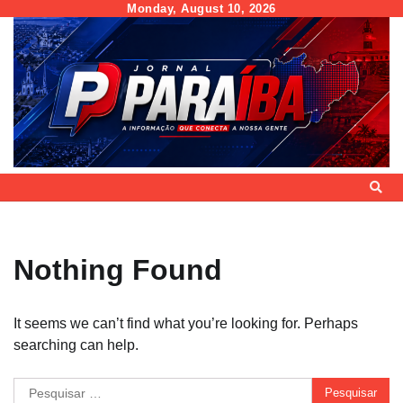
Skip
Monday, August 10, 2026
to
content
Nothing Found
It seems we can’t find what you’re looking for. Perhaps
searching can help.
Pesquisar