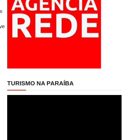
m
eve
TURISMO NA PARAÍBA
Tocador
de
vídeo