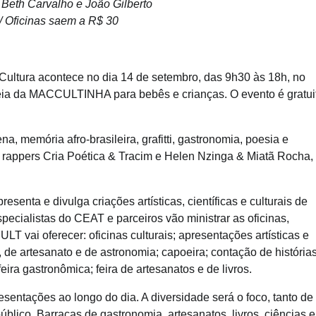
Beth Carvalho e João Gilberto
 / Oficinas saem a R$ 30
ultura acontece no dia 14 de setembro, das 9h30 às 18h, no
eia da MACCULTINHA para bebês e crianças. O evento é gratui
a, memória afro-brasileira, grafitti, gastronomia, poesia e
s rappers Cria Poética & Tracim e Helen Nzinga & Miatã Rocha,
enta e divulga criações artísticas, científicas e culturais de
pecialistas do CEAT e parceiros vão ministrar as oficinas,
LT vai oferecer: oficinas culturais; apresentações artísticas e
, de artesanato e de astronomia; capoeira; contação de história
feira gastronômica; feira de artesanatos e de livros.
ntações ao longo do dia. A diversidade será o foco, tanto de
público. Barracas de gastronomia, artesanatos, livros, ciências e