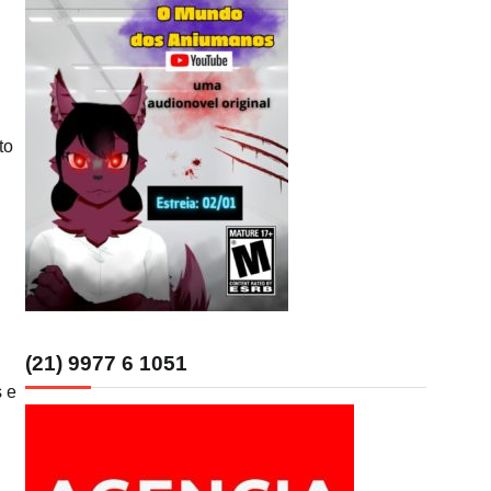
to
(21) 9977 6 1051
s e