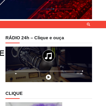
RÁDIO 24h – Clique e ouça
E
CLIQUE