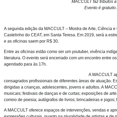
MACCULT faz tributos a 
Evento é gratuito
A segunda edição da MACCULT – Mostra de Arte, Ciência e C
Castelinho do CEAT, em Santa Teresa. Em 2019, será a estr
e as oficinas saem por R$ 30.
Entre as oficinas estão como ser um youtuber, vivência indígen
literatura. O evento será encerrado com um encontro entre o
agendado para às 17h.
A MACCULT apres
consagrados profissionais de diferentes áreas de atuação. Es
dirigidas a crianças, adolescentes, jovens e adultos. A MACCU
musicais; festivais de danças e de curtas; exposições de arte
correio de poesia; autógrafos de livros; brincadeiras e jogos; 
A MACCULT oferece espaços de intervenções, vendas e aprese
expressões culturais, quanto na pluralidade de artistas e de 