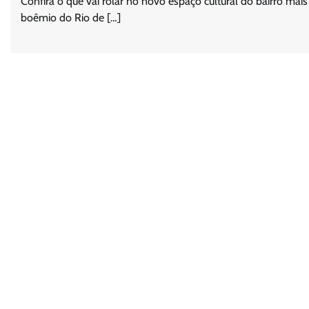
Confira o que vai rolar no novo espaço cultural do bairro mais
boêmio do Rio de […]