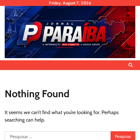
Skip
Friday, August 7, 2026
to
content
Nothing Found
It seems we can’t find what you’re looking for. Perhaps
searching can help.
Pesquisar