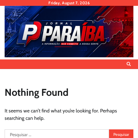
Skip
Friday, August 7, 2026
to
content
Nothing Found
It seems we can’t find what you’re looking for. Perhaps
searching can help.
Pesquisar