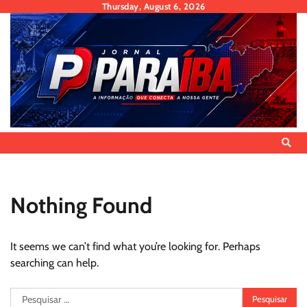
Skip
Thursday, August 6, 2026
to
content
Nothing Found
It seems we can’t find what you’re looking for. Perhaps
searching can help.
Pesquisar