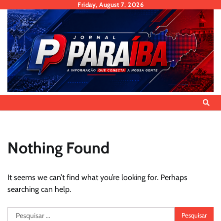
Skip
Friday, August 7, 2026
to
content
Nothing Found
It seems we can’t find what you’re looking for. Perhaps
searching can help.
Pesquisar