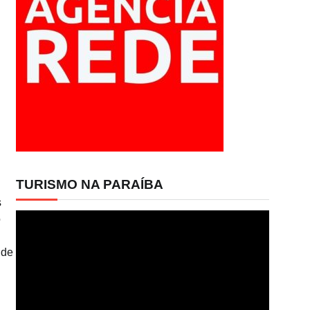
TURISMO NA PARAÍBA
s
Tocador
o
de
vídeo
 de