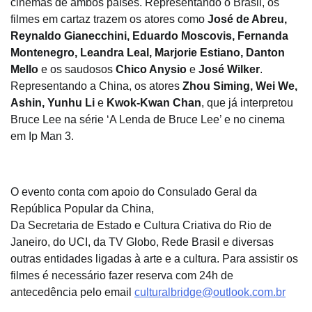
cinemas de ambos países. Representando o Brasil, os
filmes em cartaz trazem os atores como
José de Abreu,
Reynaldo Gianecchini, Eduardo Moscovis, Fernanda
Montenegro, Leandra Leal, Marjorie Estiano, Danton
Mello
e os saudosos
Chico Anysio
e
José Wilker
.
Representando a China, os atores
Zhou Siming, Wei We,
Ashin, Yunhu Li
e
Kwok-Kwan Chan
, que já interpretou
Bruce Lee na série ‘A Lenda de Bruce Lee’ e no cinema
em Ip Man 3.
O evento conta com apoio do Consulado Geral da
República Popular da China,
Da Secretaria de Estado e Cultura Criativa do Rio de
Janeiro, do UCI, da TV Globo, Rede Brasil e diversas
outras entidades ligadas à arte e a cultura. Para assistir os
filmes é necessário fazer reserva com 24h de
antecedência pelo email
culturalbridge@outlook.com.br