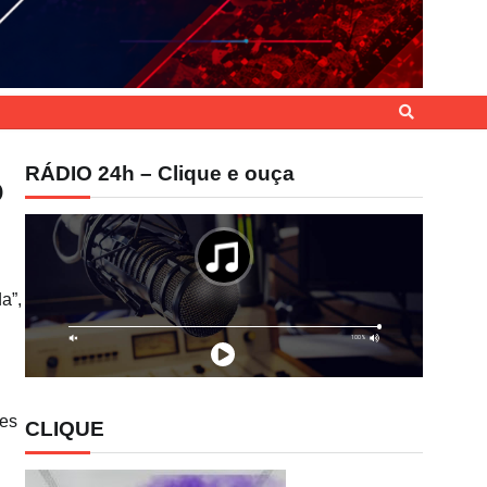
RÁDIO 24h – Clique e ouça
o
a”,
des
CLIQUE