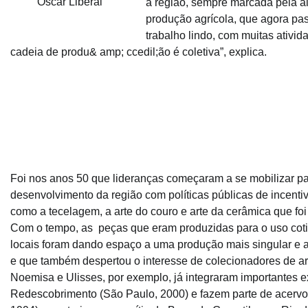
Oscar Liberal
a região, sempre marcada pela a
produção agrícola, que agora pa
trabalho lindo, com muitas ativid
cadeia de produ& amp; ccedil;ão é coletiva”, explica.
Foi nos anos 50 que lideranças começaram a se mobilizar pa
desenvolvimento da região com políticas públicas de incentiv
como a tecelagem, a arte do couro e arte da cerâmica que f
Com o tempo, as peças que eram produzidas para o uso coti
locais foram dando espaço a uma produção mais singular e a
e que também despertou o interesse de colecionadores de arte
Noemisa e Ulisses, por exemplo, já integraram importantes e
Redescobrimento (São Paulo, 2000) e fazem parte de acervo