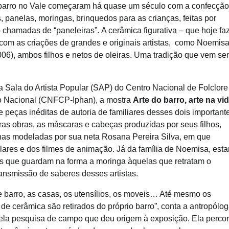
barro no Vale começaram há quase um século com a confecção
as, panelas, moringas, brinquedos para as crianças, feitas por
chamadas de “paneleiras”. A cerâmica figurativa – que hoje fa
om as criações de grandes e originais artistas, como Noemis
006), ambos filhos e netos de oleiras. Uma tradição que vem se
na Sala do Artista Popular (SAP) do Centro Nacional de Folclore
tico Nacional (CNFCP-Iphan), a mostra
Arte do barro, arte na vi
 peças inéditas de autoria de familiares desses dois important
tras obras, as máscaras e cabeças produzidas por seus filhos,
cenas modeladas por sua neta Rosana Pereira Silva, em que
ares e dos filmes de animação. Já da família de Noemisa, esta
as que guardam na forma a moringa àquelas que retratam o
ransmissão de saberes desses artistas.
de barro, as casas, os utensílios, os moveis… Até mesmo os
e cerâmica são retirados do próprio barro”, conta a antropólo
la pesquisa de campo que deu origem à exposição. Ela perco