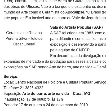
1994) construiu em seu sítio de Barra de Guaratiba, no Rio 
das obras de Ulisses. Não é a toa que ele está entre os dez
mundo da Arte como o Ceramista do Apocalipse. “O Brasil t
arte popular. E a incrível arte do barro do Vale do Jequitin
Sala do Artista Popular (SAP)
Ceramica de Rosana
A SAP foi criada em 1983, com o 
Pereira Silva – foto de
para difundir e comercializar as
Oscar Liberal
exposição é desenvolvido a parti
pela equipe do CNFCP.
Em decorrência da divulgação e 
expansão de mercado e da produção para esses artistas e c
exposições na SAP, sendo Arte do barro, arte na vida – Caraí
Serviço:
Local: Centro Nacional de Folclore e Cultura Popular Serviço
Telefone: 21 3826-4322
Exposição
Arte do barro, arte na vida – Caraí, MG
Inauguração: 17 de outubro, às 17h
Período: 17 de outubro a 24 de novembro de 2019