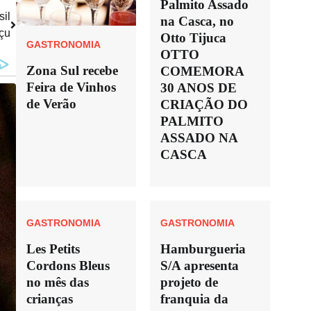
Palmito Assado
sil
na Casca, no
çu
Otto Tijuca
GASTRONOMIA
OTTO
Zona Sul recebe
COMEMORA
Feira de Vinhos
30 ANOS DE
de Verão
CRIAÇÃO DO
PALMITO
ASSADO NA
CASCA
GASTRONOMIA
GASTRONOMIA
Les Petits
Hamburgueria
Cordons Bleus
S/A apresenta
no mês das
projeto de
crianças
franquia da