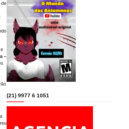
 de
z
a
ndo
 e
da –
es
rão
(21) 9977 6 1051
ga
rreu