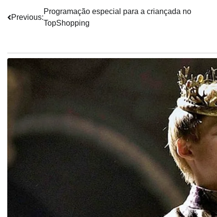
Navegação
Programação especial para a criançada no
Previous:
TopShopping
de
Post