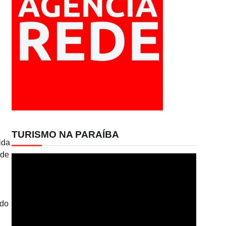
TURISMO NA PARAÍBA
ida
 de
Tocador
de
vídeo
 do