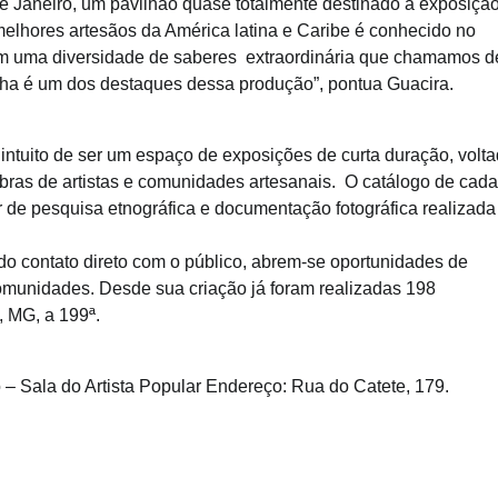
de Janeiro, um pavilhão quase totalmente destinado à exposiçã
 melhores artesãos da América latina e Caribe é conhecido no
em uma diversidade de saberes extraordinária que chamamos d
honha é um dos destaques dessa produção”, pontua Guacira.
intuito de ser um espaço de exposições de curta duração, volt
 obras de artistas e comunidades artesanais. O catálogo de cada
r de pesquisa etnográfica e documentação fotográfica realizada
do contato direto com o público, abrem-se oportunidades de
omunidades. Desde sua criação já foram realizadas 198
, MG, a 199ª.
 – Sala do Artista Popular Endereço: Rua do Catete, 179.