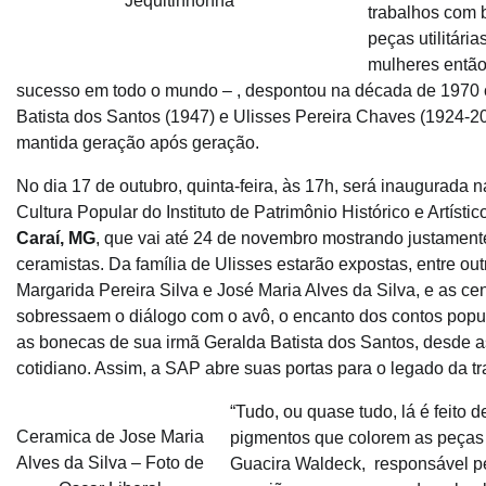
Jequitinhonha
trabalhos com 
peças utilitári
mulheres então 
sucesso em todo o mundo – , despontou na década de 1970 c
Batista dos Santos (1947) e Ulisses Pereira Chaves (1924-2
mantida geração após geração.
No dia 17 de outubro, quinta-feira, às 17h, será inaugurada 
Cultura Popular do Instituto de Patrimônio Histórico e Artís
Caraí, MG
, que vai até 24 de novembro mostrando justamente
ceramistas. Da família de Ulisses estarão expostas, entre ou
Margarida Pereira Silva e José Maria Alves da Silva, e as 
sobressaem o diálogo com o avô, o encanto dos contos popul
as bonecas de sua irmã Geralda Batista dos Santos, desde 
cotidiano. Assim, a SAP abre suas portas para o legado da t
“Tudo, ou quase tudo, lá é feito 
Ceramica de Jose Maria
pigmentos que colorem as peças d
Alves da Silva – Foto de
Guacira Waldeck, responsável pe