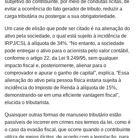
subjetivo do contribuinte, por meio de condutas lícitas, de
evitar a ocorrência do fato gerador de tributo, reduzir a
carga tributária ou postergar a sua obrigatoriedade.
Um case de elisão que pode ser citado é na alienação do
ativo pela sociedade, o qual está sujeito à incidência de
IRPJ/CSL à alíquota de 34%. “No entanto, a sociedade
pode entregar o ativo para o acionista pelo valor contábil,
conforme o artigo 22, da Lei 9.249/95, sem qualquer
impacto fiscal e, posteriormente, alienar para o
comprovador e apurar o ganho de capital”, explica. “Essa
alienação do ativo pela pessoa física estaria sujeita à
incidência do Imposto de Renda à alíquota de 15%,
demonstrando-se em uma eficiente vantagem fiscal”,
elucida o tributarista.
Quaisquer outras formas de manuseio tributário estão
passíveis de incorrer em crimes nos termos da lei, como é
o caso da evasão fiscal, que ocorre quando o contribuinte
utiliza de meios ilícitos, de acordo com a legislação, para