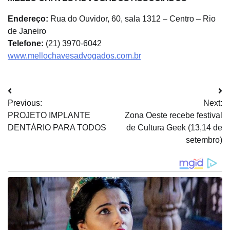
Endereço:
Rua do Ouvidor, 60, sala 1312 – Centro – Rio
de Janeiro
Telefone:
(21) 3970-6042
www.mellochavesadvogados.com.br
Navegação
Previous:
Next:
de
PROJETO IMPLANTE
Zona Oeste recebe festival
Post
DENTÁRIO PARA TODOS
de Cultura Geek (13,14 de
setembro)