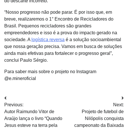
do descarte incorreto.
“Nosso progresso não pode parar. É por isso que, em
breve, realizaremos o 1° Encontro de Recicladores do
Brasil. Pequenos recicladores são grandes
empreendedores e isso é a prova do impacto gerado na
sociedade. A
logística reversa
é a solução socioambiental
que nossa geração precisa. Vamos em busca de soluções
ainda mais efetivas para fortalecer o progresso geral”,
conclui Paulo Sérgio.
Para saber mais sobre o projeto no Instagram
@e.mineroficial
Navegação
Previous:
Next:
de
Autor Raimundo Vitor de
Projeto de futebol de
Post
Araújo lança o livro “Quando
Nilópolis conquista
Jesus esteve na terra pela
campeonato da Baixada