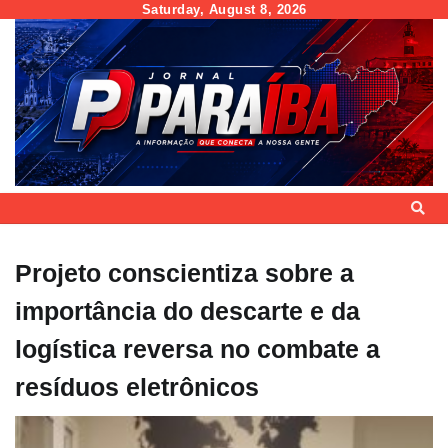
Skip
Saturday, August 8, 2026
to
content
Projeto conscientiza sobre a
importância do descarte e da
logística reversa no combate a
resíduos eletrônicos