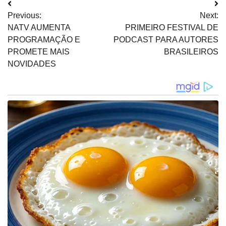
Navegação
Previous:
Next:
de
NATV AUMENTA
PRIMEIRO FESTIVAL DE
Post
PROGRAMAÇÃO E
PODCAST PARA AUTORES
PROMETE MAIS
BRASILEIROS
NOVIDADES